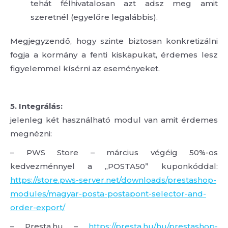
tehát félhivatalosan azt adsz meg amit
szeretnél (egyelőre legalábbis).
Megjegyzendő, hogy szinte biztosan konkretizálni
fogja a kormány a fenti kiskapukat, érdemes lesz
figyelemmel kísérni az eseményeket.
5. Integrálás:
jelenleg két használható modul van amit érdemes
megnézni:
– PWS Store – március végéig 50%-os
kedvezménnyel a „POSTA50” kuponkóddal:
https://store.pws-server.net/downloads/prestashop-
modules/magyar-posta-postapont-selector-and-
order-export/
– Presta.hu –
https://presta.hu/hu/prestashop-