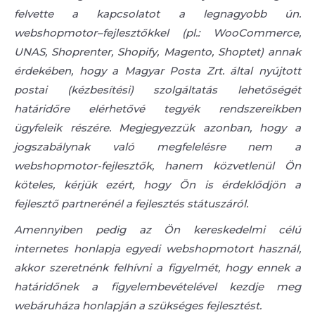
felvette a kapcsolatot a legnagyobb ún.
webshopmotor–fejlesztőkkel (pl.: WooCommerce,
UNAS, Shoprenter, Shopify, Magento, Shoptet) annak
érdekében, hogy a Magyar Posta Zrt. által nyújtott
postai (kézbesítési) szolgáltatás lehetőségét
határidőre elérhetővé tegyék rendszereikben
ügyfeleik részére. Megjegyezzük azonban, hogy a
jogszabálynak való megfelelésre nem a
webshopmotor-fejlesztők, hanem közvetlenül Ön
köteles, kérjük ezért, hogy Ön is érdeklődjön a
fejlesztő partnerénél a fejlesztés státuszáról.
Amennyiben pedig az Ön kereskedelmi célú
internetes honlapja egyedi webshopmotort használ,
akkor szeretnénk felhívni a figyelmét, hogy ennek a
határidőnek a figyelembevételével kezdje meg
webáruháza honlapján a szükséges fejlesztést.