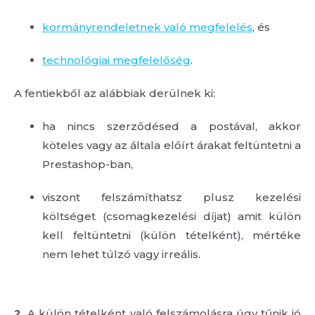
kormányrendeletnek való megfelelés
, és
technológiai megfelelőség
.
A fentiekből az alábbiak derülnek ki:
ha nincs szerződésed a postával, akkor
köteles vagy az általa előírt árakat feltüntetni a
Prestashop-ban,
viszont felszámíthatsz plusz kezelési
költséget (csomagkezelési díjat) amit külön
kell feltüntetni (külön tételként), mértéke
nem lehet túlzó vagy irreális.
2.
A külön tételként való felszámolásra úgy tűnik jó