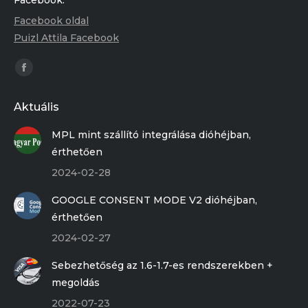
Facebook oldal
Puizl Attila Facebook
Find us on:
Facebook
page
Aktuális
opens
in
MPL mint szállító integrálása dióhéjban,
new
érthetően
window
2024-02-28
GOOGLE CONSENT MODE V2 dióhéjban,
érthetően
2024-02-27
Sebezhetőség az 1.6-1.7-es rendszerekben +
megoldás
2022-07-23