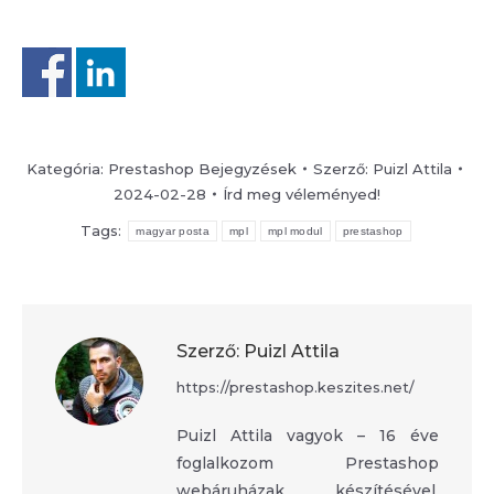
Kategória:
Prestashop Bejegyzések
Szerző:
Puizl Attila
2024-02-28
Írd meg véleményed!
Tags:
magyar posta
mpl
mpl modul
prestashop
Szerző:
Puizl Attila
https://prestashop.keszites.net/
Puizl Attila vagyok – 16 éve
foglalkozom Prestashop
webáruházak készítésével,