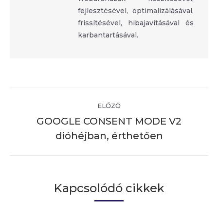
fejlesztésével, optimalizálásával,
frissítésével, hibajavításával és
karbantartásával.
ELŐZŐ
Post
GOOGLE CONSENT MODE V2
Previous
navigation
dióhéjban, érthetően
post:
Kapcsolódó cikkek