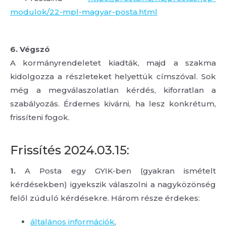
modulok/22-mpl-magyar-posta.html
6. Végszó
A kormányrendeletet kiadták, majd a szakma
kidolgozza a részleteket helyettük címszóval. Sok
még a megválaszolatlan kérdés, kiforratlan a
szabályozás. Érdemes kivárni, ha lesz konkrétum,
frissíteni fogok.
Frissítés 2024.03.15:
1.
A Posta egy GYIK-ben (gyakran ismételt
kérdésekben) igyekszik válaszolni a nagyközönség
felől zúduló kérdésekre. Három része érdekes:
általános információk
,