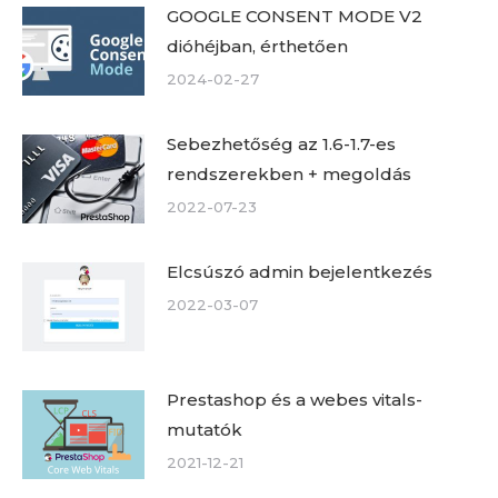
GOOGLE CONSENT MODE V2
dióhéjban, érthetően
2024-02-27
Sebezhetőség az 1.6-1.7-es
rendszerekben + megoldás
2022-07-23
Elcsúszó admin bejelentkezés
2022-03-07
Prestashop és a webes vitals-
mutatók
2021-12-21