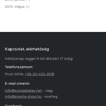
2013. május
(5)
Kapcsolat, elérhetőség
Hétköznap reggel 9-től délután 17 óráig:
Telefonszámom:
Puizl Attila:
+36-20-433-2618
E-mail címeim:
info@szolgaltatas.net
- vagy
info@presta-shop.hu
- esetleg
Facebook: