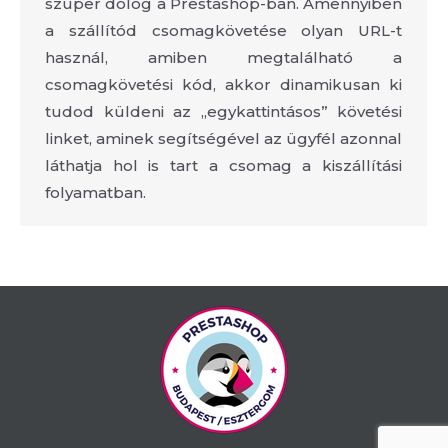
szuper dolog a Prestashop-ban. Amennyiben
a szállítód csomagkövetése olyan URL-t
használ, amiben megtalálható a
csomagkövetési kód, akkor dinamikusan ki
tudod küldeni az „egykattintásos” követési
linket, aminek segítségével az ügyfél azonnal
láthatja hol is tart a csomag a kiszállítási
folyamatban.