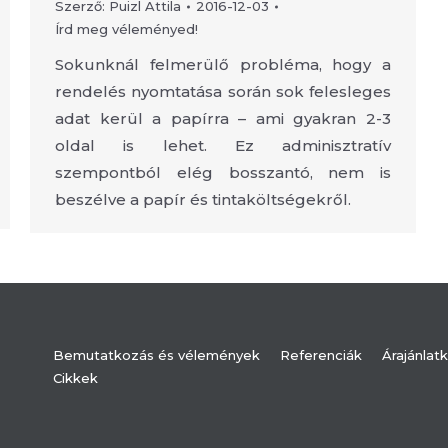
Szerző:
Puizl Attila
2016-12-03
Írd meg véleményed!
Sokunknál felmerülő probléma, hogy a
rendelés nyomtatása során sok felesleges
adat kerül a papírra – ami gyakran 2-3
oldal is lehet. Ez adminisztratív
szempontból elég bosszantó, nem is
beszélve a papír és tintaköltségekről.
Bemutatkozás és vélemények
Referenciák
Árajánlat
Cikkek