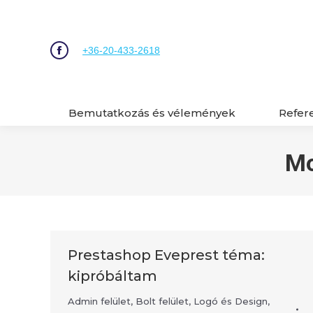
Bemutatkozás és vélemények
Refer
+36-20-433-2618
Bemutatkozás és vélemények
Refer
Mo
Prestashop Eveprest téma:
kipróbáltam
Admin felület
,
Bolt felület
,
Logó és Design
,