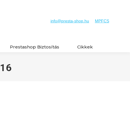
Prestashop Biztosítás
Cikkek
Search:
info@presta-shop.hu
MPFCS
Prestashop Biztosítás
Cikkek
Search:
016