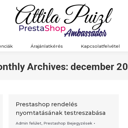
enciák
Árajánlatkérés
Kapcsolatfelvétel
enciák
Árajánlatkérés
Kapcsolatfelvétel
nthly Archives:
december 2
Prestashop rendelés
nyomtatásának testreszabása
Admin felület
,
Prestashop Bejegyzések